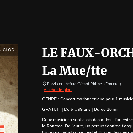
LE FAUX-ORCH
/ CLOS
La Mue/tte
Parvis du théâtre Gérard Philipe 
(
Frouard 
)
Afficher le plan
G̲E̲N̲R̲E̲ : Concert marionnettique pour 1 musici
G̲R̲A̲T̲U̲I̲T̲ | De 5 à 99 ans | Durée 20 min
Deux musiciens sont assis dos à dos : l’un est vr
le Ronroco. De l’autre, un percussionniste flanq
Entre original et copie, réel et illusion, les deux